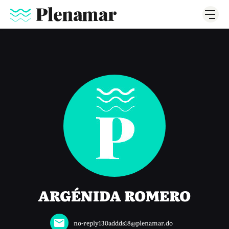
ARGÉNIDA ROMERO
no-reply130addds18@plenamar.do