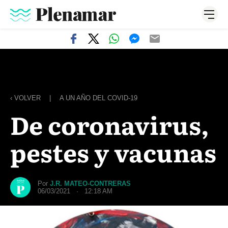
‹ VOLVER
|
A UN AÑO DEL COVID-19
De coronavirus,
pestes y vacunas
Por
J.R. MATEO-CONTRERAS
06/03/2021 · 12:18 AM