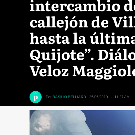
intercambio d
callejón de Vi
hasta la últim
Quijote”. Diál
Veloz Maggiol
Por
BASILIO BELLIARD
25/06/2019 · 11:27 AM