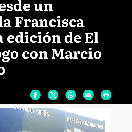
esde un
lla Francisca
a edición de El
ogo con Marcio
o