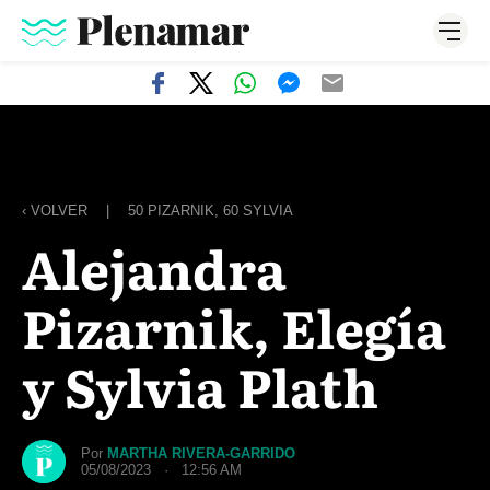
‹ VOLVER
|
50 PIZARNIK, 60 SYLVIA
Alejandra
Pizarnik, Elegía
y Sylvia Plath
Por
MARTHA RIVERA-GARRIDO
05/08/2023 · 12:56 AM